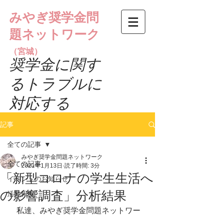
みやぎ奨学金問
題ネットワーク
（宮城）
​奨学金に関す
るトラブルに
対応する
記事
全ての記事
みやぎ奨学金問題ネットワーク
全ての記事
2021年1月13日
読了時間: 3分
「新型コロナの学生生活へ
イベントのお知らせ
の影響調査」分析結果
活動報告
　私達、みやぎ奨学金問題ネットワー