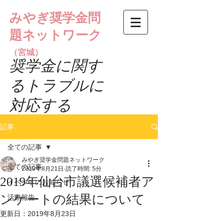
みやぎ奨学金問
題ネットワーク
（宮城）
​奨学金に関す
るトラブルに
対応する
記事
全ての記事
みやぎ奨学金問題ネットワーク
全ての記事
2019年8月21日
読了時間: 5分
2019年仙台市議選候補者ア
イベントのお知らせ
ンケートの結果について
活動報告
更新日：
2019年8月23日