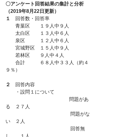
〇アンケート回答結果の集計と分析
（2019年8月22日更新）
１
　回答数・回答率
　　青葉区　　１９人中９人
　　太白区　　１３人中６人
　　泉区　　　１２人中６人
　　宮城野区　１５人中９人
　　若林区　　９人中４人
　　合計　　　６８人中３３人（約４
９％）
２
　回答内容
　　・設問１について　　
　　　　　　　　　　　　　問題があ
る　２７人
　　　　　　　　　　　　　 問題がな
い　２人
　　　　　　　　　　　　　 回答無
し　　１人