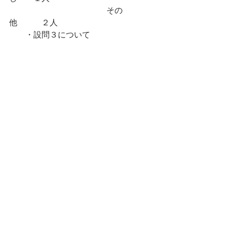
　　　　　　　　　　        その
他　　　２人
　　・設問３について　 
　　　　　　　　　　　　　賛
成　　　　２５人
　　　　　　　　　　       反対　　　　
２人
　　　　　　　　　　　　　回答無
し　　４人
　　　　　　　　　　　　　その
他　　　３人
　　・設問４について（複数回答）
　　　　　　　　　　　　給付
型　　　　　　２４人
　　　　　　　　　　　　貸与型（無
利子）　１３人
　　　　　　　　　　　　貸与型（有
利子）　　７人